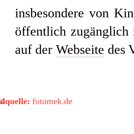
insbesondere von Kin
öffentlich zugänglich
auf der
Webseite
des V
ldquelle:
fotomek.de