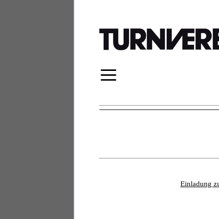
≡
Einladung z