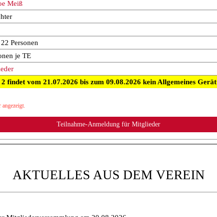
oe Meiß
hter
u 22 Personen
onen je TE
ieder
 findet vom 21.07.2026 bis zum 09.08.2026 kein Allgemeines Gerättu
 angezeigt.
AKTUELLES AUS DEM VEREIN