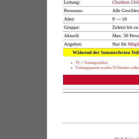
Leitung:
Charleen Chl
Personen:
Alle Geschlec
Alter:
9 — 18
Gruppe:
Zuletzt bis z
Aktuell:
Max. 30 Pers
Angebot:
Nur für
Mitgl
Während der Sommerferien Teil 2
TE = Trainingseinheit
Trainingspausen werden 18 Stunden vorher