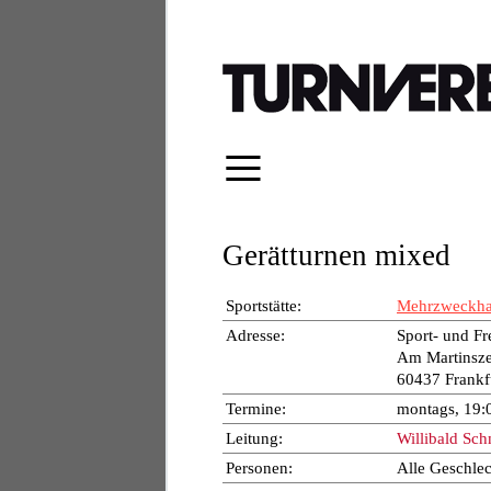
≡
Gerätturnen mixed
Sportstätte:
Mehrzweckhal
Adresse:
Sport- und Fr
Am Martinsze
60437 Frankf
Termine:
montags, 19:
Leitung:
Willibald Sch
Personen:
Alle Geschlec