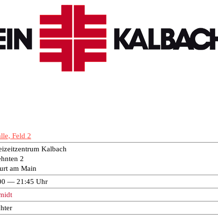
le, Feld 2
eizeitzentrum Kalbach
hnten 2
urt am Main
00 — 21:45 Uhr
midt
hter