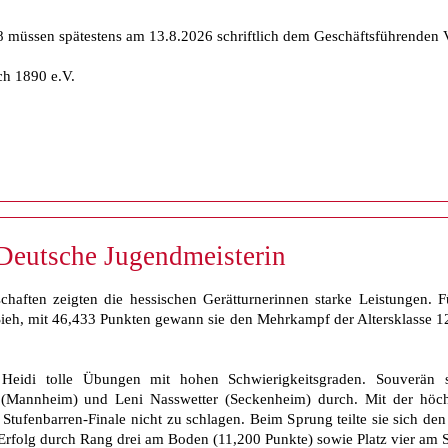
müssen spätestens am 13.8.2026 schriftlich dem Geschäftsführenden V
ch 1890 e.V.
 Deutsche Jugendmeisterin
haften zeigten die hessischen Gerätturnerinnen starke Leistungen. 
Sieh, mit 46,433 Punkten gewann sie den Mehrkampf der Altersklasse 12 
 Heidi tolle Übungen mit hohen Schwierigkeitsgraden. Souverän s
(Mannheim) und Leni Nasswetter (Seckenheim) durch. Mit der höchs
Stufenbarren-Finale nicht zu schlagen. Beim Sprung teilte sie sich den
 Erfolg durch Rang drei am Boden (11,200 Punkte) sowie Platz vier am