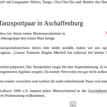
 sich mit Langsamer Walzer, Tango, Cha-Cha-Cha und Rumba das Deu
Tanzsportpaar in Aschaffenburg
n bei ihrem ersten Breitensportturnier in
Altersgruppe den ersten Platz belegt.
zsportabzeichens dieses Jahr leider ausfällt, haben wir uns spo
rgänzt: „Unsere Trainerin Brigitte Mitchell hat während der letzten 
rfekt präpariert. Der Turnierleiter sorgte für eine Superstimmung. Er 
begeisterten Applaus sorgten. Da konnte Nervosität erst gar nicht auf
st wieder versuchen und werben für mehr teilnehmende Paare und mit
Kalbach 1890 e.V. trainiert jeden Mittwochabend in der
Geschäftsste
einem Probetraining willkommen.