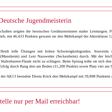
 Deutsche Jugendmeisterin
haften zeigten die hessischen Gerätturnerinnen starke Leistungen. 
Sieh, mit 46,433 Punkten gewann sie den Mehrkampf der Altersklasse 12 
 Heidi tolle Übungen mit hohen Schwierigkeitsgraden. Souverän s
(Mannheim) und Leni Nasswetter (Seckenheim) durch. Mit der höchs
Stufenbarren-Finale nicht zu schlagen. Beim Sprung teilte sie sich den
 Erfolg durch Rang drei am Boden (11,200 Punkte) sowie Platz vier am
n der AK13 beendete Elenia Krick den Mehrkampf mit 39,898 Punktem a
elle nur per Mail erreichbar!