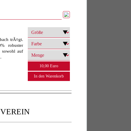
bach trÃ¤gt.
% robuster
k sowohl auf
.
 VEREIN