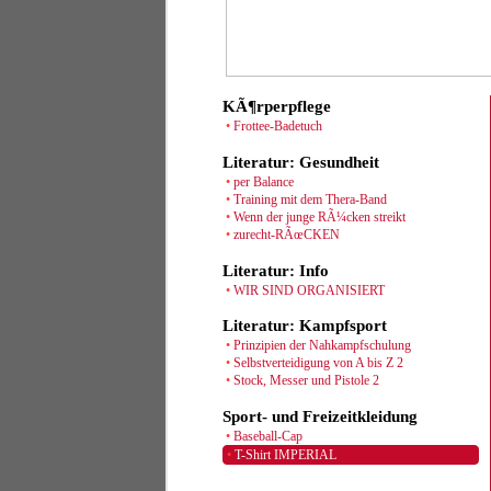
KÃ¶rperpflege
•
Frottee-Badetuch
Literatur: Gesundheit
•
per Balance
•
Training mit dem Thera-Band
•
Wenn der junge RÃ¼cken streikt
•
zurecht-RÃœCKEN
Literatur: Info
•
WIR SIND ORGANISIERT
Literatur: Kampfsport
•
Prinzipien der Nahkampfschulung
•
Selbstverteidigung von A bis Z 2
•
Stock, Messer und Pistole 2
Sport- und Freizeitkleidung
•
Baseball-Cap
•
T-Shirt IMPERIAL