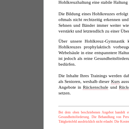
Hohlkreuzhaltung eine stabile Haltung
Die Bildung eines Hohlkreuzes erfolg
oftmals nicht rechtzeitig erkennen un
Sehnen und Bänder immer weiter wie 
verstärkt und letztendlich zu einer Üb
Über unsere Hohlkreuz-Gymnastik k
Hohlkreuzes prophylaktisch vorbeug
Wirbelsäule in eine entspanntere Halt
ist jedoch als reine Gesundheitsförde
bedürfen.
Die Inhalte Ihres Trainings werden da
als Senioren, weshalb dieser
Kurs
auss
Angebote in
Rückenschule
und
Rücke
setzen.
Bei dem oben beschriebenen Angebot handelt es
Gesundheitsförderung. Die Behandlung von Perso
Tätigkeitsfeld ausdrücklich nicht erlaubt. Die Kos