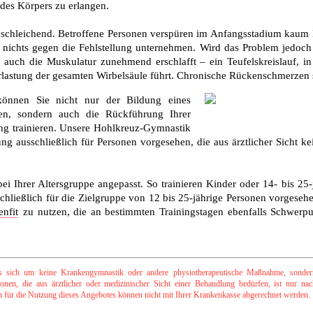
 des Körpers zu erlangen.
t schleichend. Betroffene Personen verspüren im Anfangsstadium kaum
d nichts gegen die Fehlstellung unternehmen. Wird das Problem jedoch 
auch die Muskulatur zunehmend erschlafft – ein Teufelskreislauf, 
erlastung der gesamten Wirbelsäule führt. Chronische Rückenschmerzen s
önnen Sie nicht nur der Bildung eines
en, sondern auch die Rückführung Ihrer
ung trainieren. Unsere Hohlkreuz-Gymnastik
rung ausschließlich für Personen vorgesehen, die aus ärztlicher Sicht 
bei Ihrer Altersgruppe angepasst. So trainieren Kinder oder 14- bis 2
chließlich für die Zielgruppe von 12 bis 25-jährige Personen vorgesehen
nfit
zu nutzen, die an bestimmten Trainingstagen ebenfalls Schwerp
 sich um keine Krankengymnastik oder andere physiotherapeutische Maßnahme, sondern
nen, die aus ärztlicher oder medizinischer Sicht einer Behandlung bedürfen, ist nur na
ten für die Nutzung dieses Angebotes können nicht mit Ihrer Krankenkasse abgerechnet werden.