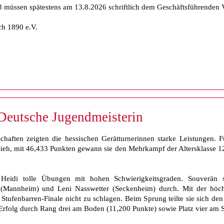
müssen spätestens am 13.8.2026 schriftlich dem Geschäftsführenden V
ch 1890 e.V.
 Deutsche Jugendmeisterin
haften zeigten die hessischen Gerätturnerinnen starke Leistungen. 
Sieh, mit 46,433 Punkten gewann sie den Mehrkampf der Altersklasse 12 
 Heidi tolle Übungen mit hohen Schwierigkeitsgraden. Souverän s
(Mannheim) und Leni Nasswetter (Seckenheim) durch. Mit der höchs
Stufenbarren-Finale nicht zu schlagen. Beim Sprung teilte sie sich den
 Erfolg durch Rang drei am Boden (11,200 Punkte) sowie Platz vier am