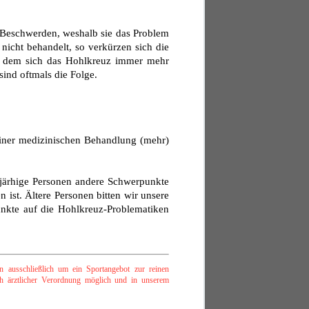
 Beschwerden, weshalb sie das Problem
nicht behandelt, so verkürzen sich die
in dem sich das Hohlkreuz immer mehr
ind oftmals die Folge.
keiner medizinischen Behandlung (mehr)
5-järhige Personen andere Schwerpunkte
 ist. Ältere Personen bitten wir unsere
unkte auf die Hohlkreuz-Problematiken
 ausschließlich um ein Sportangebot zur reinen
ch ärztlicher Verordnung möglich und in unserem