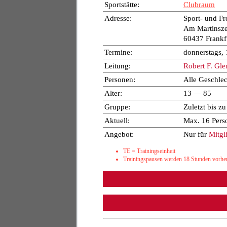
Sportstätte:
Clubraum
Adresse:
Sport- und Fr
Am Martinsze
60437 Frankf
Termine:
donnerstags,
Leitung:
Robert F. Gle
Personen:
Alle Geschlec
Alter:
13 — 85
Gruppe:
Zuletzt bis z
Aktuell:
Max. 16 Pers
Angebot:
Nur für
Mitgl
TE = Trainingseinheit
Trainingspausen werden 18 Stunden vorher