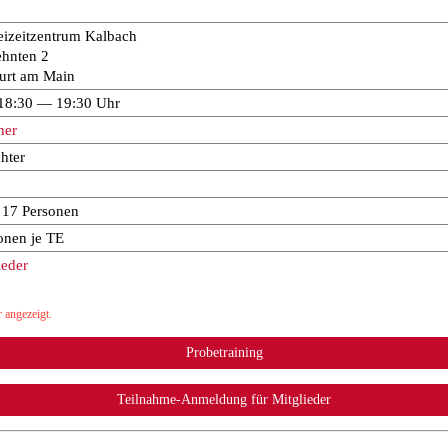
eizeitzentrum Kalbach
hnten 2
urt am Main
 18:30 — 19:30 Uhr
ner
hter
u 17 Personen
onen je TE
ieder
 angezeigt.